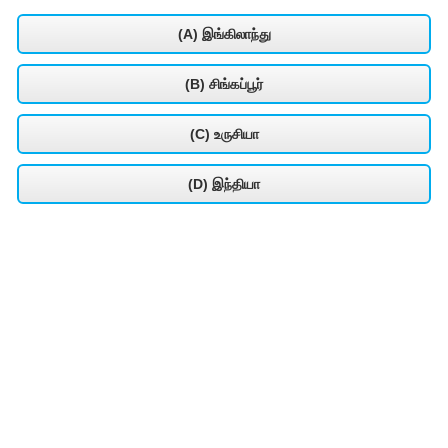
(A) இங்கிலாந்து
(B) சிங்கப்பூர்
(C) உருசியா
(D) இந்தியா