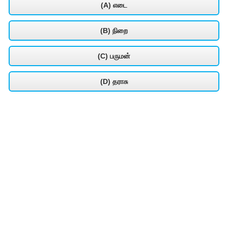
(A) எடை
(B) நிறை
(C) பருமன்
(D) தராசு