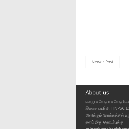
Newer Post
About us
எனது சகோதர சகோதரிகள
இலவச பயிற்சி [TNPSC 
அளிக்கும் நோக்கத்தில் உர
தளம் இது தொடர்புக்கு
minnalvegakanitham