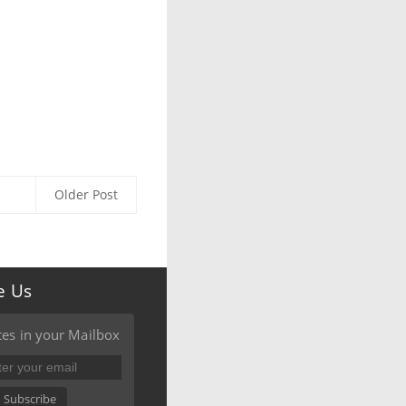
Older Post
e Us
es in your Mailbox
Subscribe