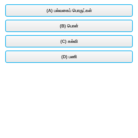
(A) பல்வகைப் பொருட்கள்
(B) பொன்
(C) கல்வி
(D) பணி