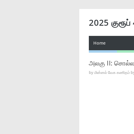
2025 குரூப்
Home
அலகு II: சொல்
by
மின்னல் வேக கணிதம் b