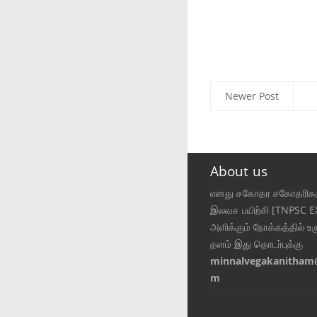
Newer Post
About us
எனது சகோதர சகோதரிகள
இலவச பயிற்சி [TNPSC 
அளிக்கும் நோக்கத்தில் உர
தளம் இது தொடர்புக்கு
minnalvegakanitham
m