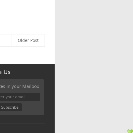
Older Post
e Us
es in your Mailbox
Subscribe