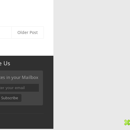
Older Post
e Us
es in your Mailbox
Subscribe