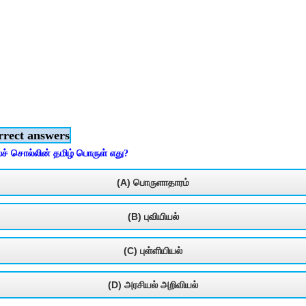
rrect answers
லச் சொல்லின் தமிழ் பொருள் எது?
(A) பொருளாதாரம்
(B) புவியியல்
(C) புள்ளியியல்
(D) அரசியல் அறிவியல்