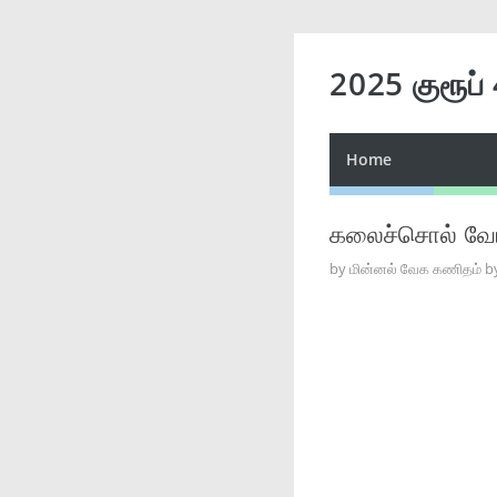
2025 குரூப்
Home
கலைச்சொல் வேட்
by
மின்னல் வேக கணிதம் b