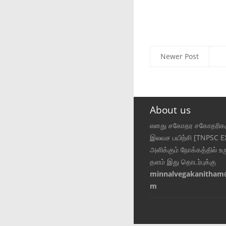
Newer Post
About us
எனது சகோதர சகோதரிகள
இலவச பயிற்சி [TNPSC 
அளிக்கும் நோக்கத்தில் உர
தளம் இது தொடர்புக்கு
minnalvegakanitham
m