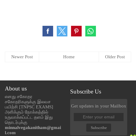
Newer Post
Home
Older Post
About us
Subscribe Us
எனது சகோதர
சகோதரிகளுக்கு இலவச
Get updates in your Mailbox
பயிற்சி [TNPSC EXAMS]
அளிக்கும் நோக்கத்தில்
உருவாக்கப்பட்ட தளம் இது
தொடர்புக்கு
minnalvegakanitham@gmai
Subscribe
l.com