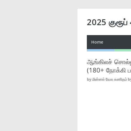
2025 குரூப்
Home
ஆங்கிலச் சொல்
(180+ நோக்கி 
by
மின்னல் வேக கணிதம் b