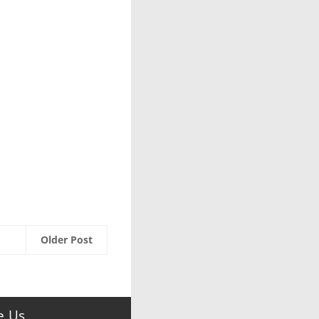
Older Post
e Us