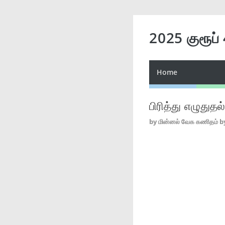
2025 குரூப்
Home
பிரித்து எழுதுதல
by
மின்னல் வேக கணிதம் b