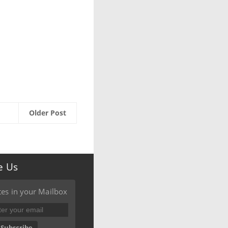
Older Post
e Us
es in your Mailbox
Subscribe