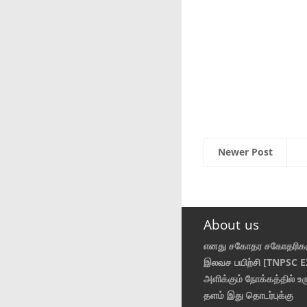
Newer Post
About us
எனது சகோதர சகோதரிகள
இலவச பயிற்சி [TNPSC 
அளிக்கும் நோக்கத்தில் உர
தளம் இது தொடர்புக்கு