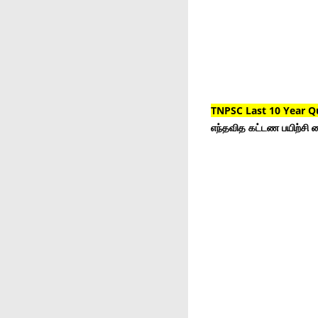
TNPSC Last 10 Year Q
எந்தவித கட்டண பயிற்சி ம