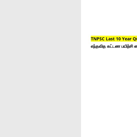
TNPSC Last 10 Year Q
எந்தவித கட்டண பயிற்சி ம