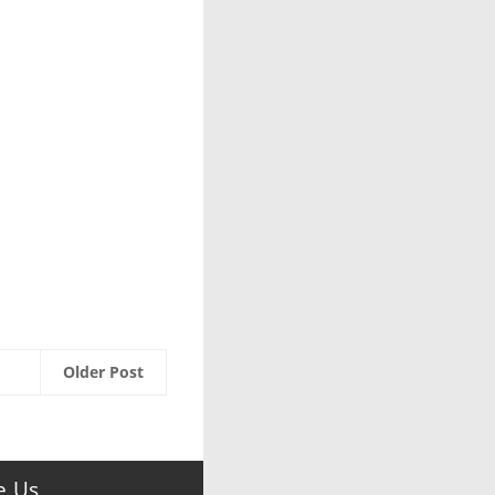
Older Post
e Us