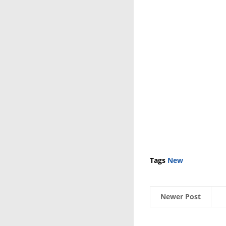
Tags
New
Newer Post