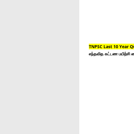
TNPSC Last 10 Year Q
எந்தவித கட்டண பயிற்சி ம