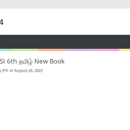
 4
I 6th தமிழ் New Book
y JPD
at
August 25, 2023