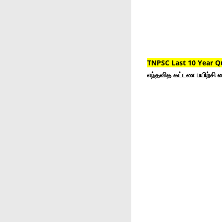
TNPSC Last 10 Year Q
எந்தவித கட்டண பயிற்சி ம