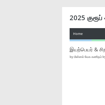
2025 குரூப்
Home
இயற்பெயர் & சிற
by
மின்னல் வேக கணிதம் b