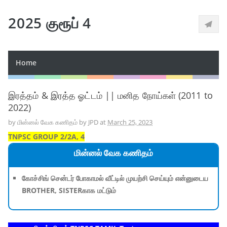
2025 குரூப் 4
Home
இரத்தம் & இரத்த ஓட்டம் || மனித நோய்கள் (2011 to
2022)
by
மின்னல் வேக கணிதம் by JPD
at
March 25, 2023
TNPSC GROUP 2/2A, 4
மின்னல் வேக கணிதம்
கோச்சிங் சென்டர் போகாமல் வீட்டில் முயற்சி செய்யும் என்னுடைய
BROTHER, SISTERகாக மட்டும்