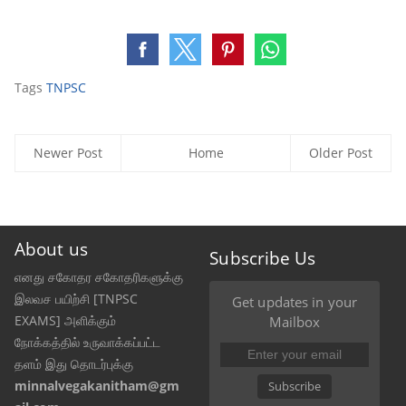
Tags
TNPSC
Newer Post
Home
Older Post
About us
Subscribe Us
எனது சகோதர சகோதரிகளுக்கு
இலவச பயிற்சி [TNPSC
Get updates in your
EXAMS] அளிக்கும்
Mailbox
நோக்கத்தில் உருவாக்கப்பட்ட
தளம் இது தொடர்புக்கு
minnalvegakanitham@gm
Subscribe