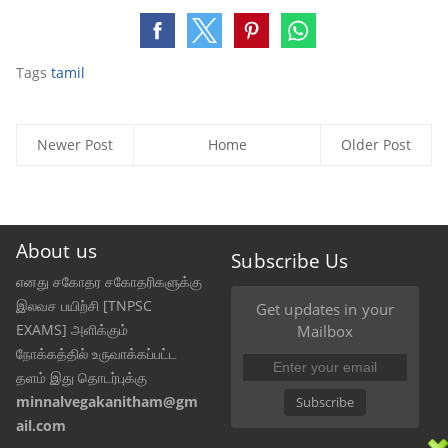
Tags
tamil
Newer Post
Home
Older Post
About us
Subscribe Us
எனது சகோதர சகோதரிகளுக்கு
இலவச பயிற்சி [TNPSC
Get updates in your
EXAMS] அளிக்கும்
Mailbox
நோக்கத்தில் உருவாக்கப்பட்ட
தளம் இது தொடர்புக்கு
minnalvegakanitham@gm
Subscribe
ail.com