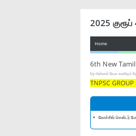
2025 குரூப்
Home
6th New Tamil
by
மின்னல் வேக கணிதம் b
TNPSC GROUP 1,
கோச்சிங் சென்டர் போ