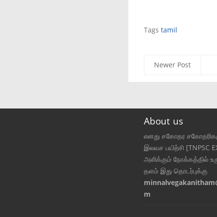
Tags
tamil
Newer Post
About us
எனது சகோதர சகோதரிகள
இலவச பயிற்சி [TNPSC 
அளிக்கும் நோக்கத்தில் உர
தளம் இது தொடர்புக்கு
minnalvegakanitham
m