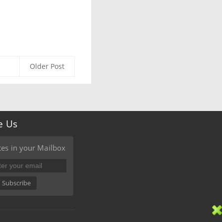
Older Post
e Us
es in your Mailbox
Subscribe