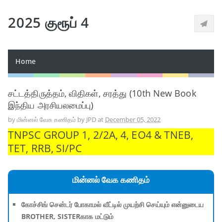
2025 குரூப் 4
Home
சட்டத்திருத்தம், விதிகள், சரத்து (10th New Book
இந்திய அரசியலமைப்பு)
by
மின்னல் வேக கணிதம் by JPD
at
December 05, 2022
TNPSC GROUP 1, 2/2A, 4, EO4 & TNEB,
TET, RRB, SI/PC
மின்னல் வேக கணிதம்
கோச்சிங் சென்டர் போகாமல் வீட்டில் முயற்சி செய்யும் என்னுடைய
BROTHER, SISTERகாக மட்டும்