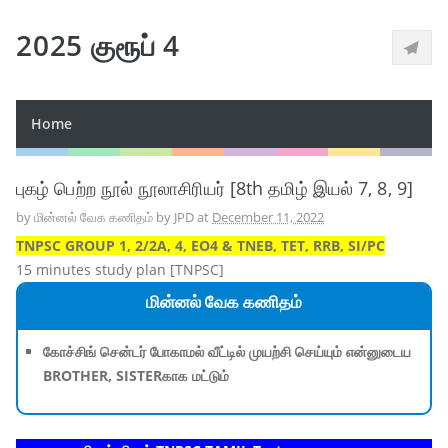
2025 குரூப் 4
Home
புகழ் பெற்ற நூல் நூலாசிரியர் [8th தமிழ் இயல் 7, 8, 9]
by
மின்னல் வேக கணிதம் by JPD
at
December 11, 2022
TNPSC GROUP 1, 2/2A, 4, EO4 & TNEB, TET, RRB, SI/PC
15 minutes study plan [TNPSC]
மின்னல் வேக கணிதம்
கோச்சிங் சென்டர் போகாமல் வீட்டில் முயற்சி செய்யும் என்னுடைய
BROTHER, SISTERகாக மட்டும்