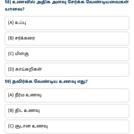
58) உணவில் அதிக அளவு சேர்க்க வேண்டியவைகள்
யாவை?
(A) உப்பு
(B) சர்க்கரை
(C) மிளகு
(D) காய்கறிகள்
59) தவிர்க்க வேண்டிய உணவு எது?
(A) நீர்ம உணவு
(B) திட உணவு
(C) சூடான உணவு