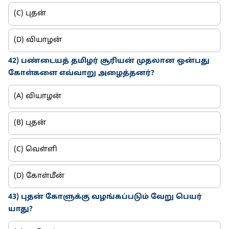
(C) புதன்
(D) வியாழன்
42) பண்டையத் தமிழர் சூரியன் முதலான ஒன்பது
கோள்களை எவ்வாறு அழைத்தனர்?
(A) வியாழன்
(B) புதன்
(C) வெள்ளி
(D) கோள்மீன்
43) புதன் கோளுக்கு வழங்கப்படும் வேறு பெயர்
யாது?