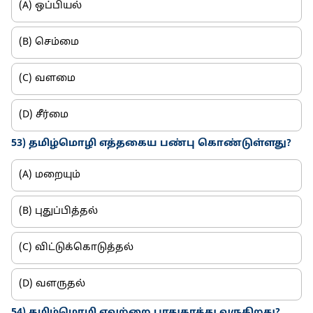
(A) ஒப்பியல்
(B) செம்மை
(C) வளமை
(D) சீர்மை
53) தமிழ்மொழி எத்தகைய பண்பு கொண்டுள்ளது?
(A) மறையும்
(B) புதுப்பித்தல்
(C) விட்டுக்கொடுத்தல்
(D) வளருதல்
54) தமிழ்மொழி எவற்றை பாதுகாத்து வருகிறது?