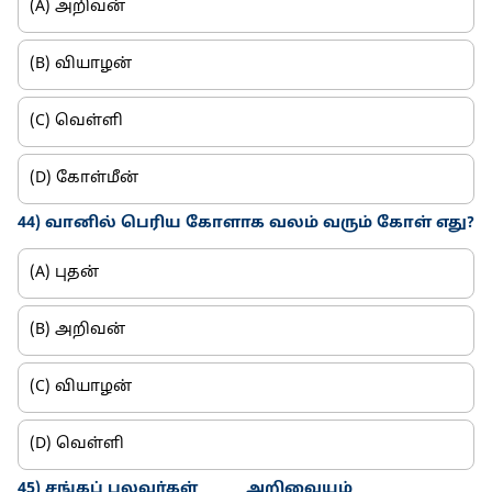
(A) அறிவன்
(B) வியாழன்
(C) வெள்ளி
(D) கோள்மீன்
44) வானில் பெரிய கோளாக வலம் வரும் கோள் எது?
(A) புதன்
(B) அறிவன்
(C) வியாழன்
(D) வெள்ளி
45) சங்கப் புலவர்கள் ______ அறிவையும்