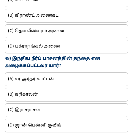
(A) கல்லணை
(B) கிராண்ட் அணைகட்
(C) தௌலீஸ்வரம் அணை
(D) பக்ராநங்கல் அணை
49) இந்திய நீர்ப் பாசனத்தின் தந்தை என
அழைக்கப்பட்டவர் யார்?
(A) சர் ஆர்தர் காட்டன்
(B) கரிகாலன்
(C) இராசராசன்
(D) ஜான் பென்னி குவிக்