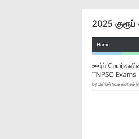
2025 குரூப்
Home
ஊர்ப் பெயர்களி
TNPSC Exams
by
மின்னல் வேக கணிதம் b