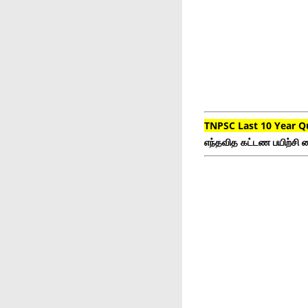
TNPSC Last 10 Year Q
எந்தவித கட்டண பயிற்சி ம