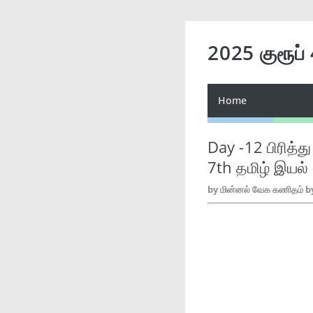
2025 குரூப்
Home
Day -12 பிரித்த
7th தமிழ் இயல் 
by
மின்னல் வேக கணிதம் b