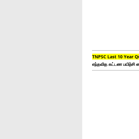
TNPSC Last 10 Year Q
எந்தவித கட்டண பயிற்சி ம