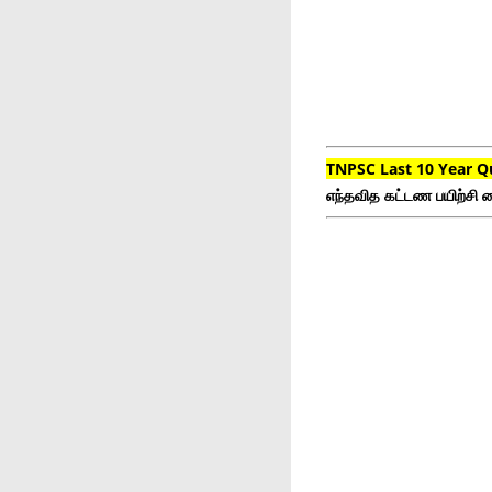
TNPSC Last 10 Year Q
எந்தவித கட்டண பயிற்சி ம