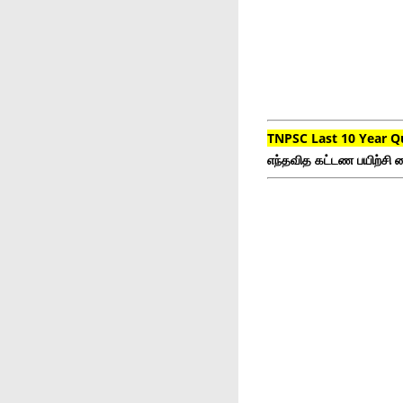
TNPSC Last 10 Year Q
எந்தவித கட்டண பயிற்சி ம