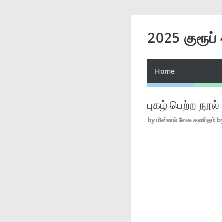
2025 குரூப்
Home
புகழ் பெற்ற நூல
by
மின்னல் வேக கணிதம் b