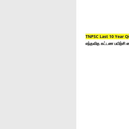
TNPSC Last 10 Year Q
எந்தவித கட்டண பயிற்சி ம