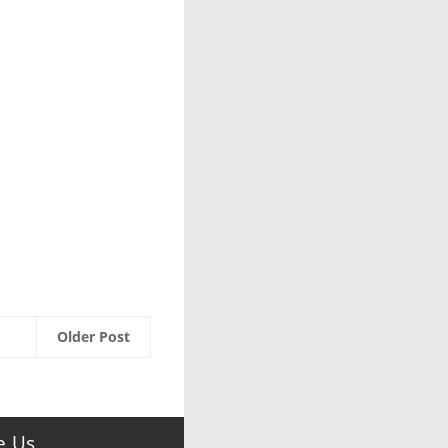
Older Post
e Us