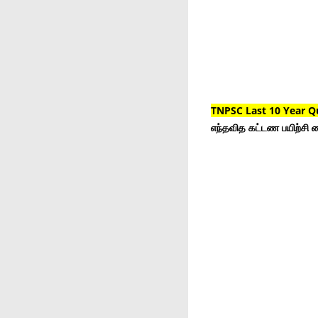
TNPSC Last 10 Year Q
எந்தவித கட்டண பயிற்சி ம