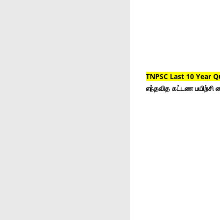
TNPSC Last 10 Year Q
எந்தவித கட்டண பயிற்சி ம