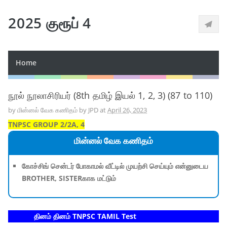
2025 குரூப் 4
Home
நூல் நூலாசிரியர் (8th தமிழ் இயல் 1, 2, 3) (87 to 110)
by
மின்னல் வேக கணிதம் by JPD
at
April 26, 2023
TNPSC GROUP 2/2A, 4
மின்னல் வேக கணிதம்
கோச்சிங் சென்டர் போகாமல் வீட்டில் முயற்சி செய்யும் என்னுடைய
BROTHER, SISTERகாக மட்டும்
தினம் தினம் TNPSC TAMIL Test