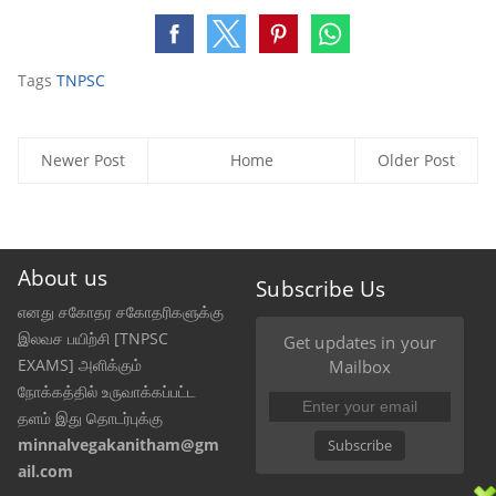
Tags
TNPSC
Newer Post
Home
Older Post
About us
Subscribe Us
எனது சகோதர சகோதரிகளுக்கு
இலவச பயிற்சி [TNPSC
Get updates in your
EXAMS] அளிக்கும்
Mailbox
நோக்கத்தில் உருவாக்கப்பட்ட
தளம் இது தொடர்புக்கு
minnalvegakanitham@gm
Subscribe
ail.com