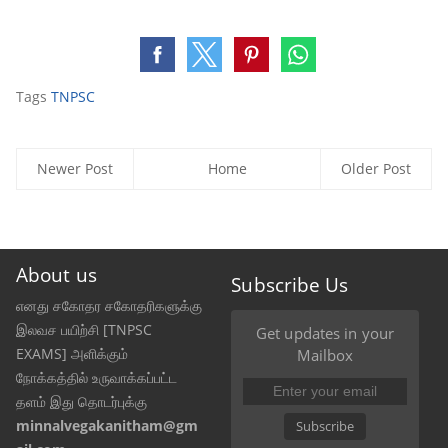
Tags
TNPSC
Newer Post
Home
Older Post
About us
Subscribe Us
எனது சகோதர சகோதரிகளுக்கு
இலவச பயிற்சி [TNPSC
Get updates in your
EXAMS] அளிக்கும்
Mailbox
நோக்கத்தில் உருவாக்கப்பட்ட
தளம் இது தொடர்புக்கு
minnalvegakanitham@gm
Subscribe