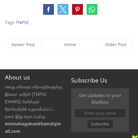
Tags
TNPSC
Newer Post
Home
Older Post
About us
Subscribe Us
எனது சகோதர சகோதரிகளுக்கு
இலவச பயிற்சி [TNPSC
Get updates in your
EXAMS] அளிக்கும்
Mailbox
நோக்கத்தில் உருவாக்கப்பட்ட
தளம் இது தொடர்புக்கு
minnalvegakanitham@gm
Subscribe
ail.com