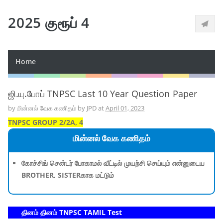
2025 குரூப் 4
Home
ஜி.யு.போப் TNPSC Last 10 Year Question Paper
by
மின்னல் வேக கணிதம் by JPD
at
April 01, 2023
TNPSC GROUP 2/2A, 4
மின்னல் வேக கணிதம்
கோச்சிங் சென்டர் போகாமல் வீட்டில் முயற்சி செய்யும் என்னுடைய
BROTHER, SISTERகாக மட்டும்
தினம் தினம் TNPSC TAMIL Test